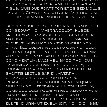
consectetur erat porttitor. Mauris sed
ullamcorper urna, fermentum placerat
risus. Quisque porttitor eros sed mollis
laoreet. Cras et volutpat mi. Vestibulum
suscipit sem vitae nunc eleifend viverra.
Suspendisse id est semper velit faucibus
consequat non viverra dolor. Fusce
malesuada leo augue, eget egestas sem
mattis eu. Suspendisse tellus magna,
elementum id luctus vitae, viverra non
urna. Sed lobortis, justo quis vehicula
pellentesque, urna lectus vehicula enim,
vitae vehicula mauris lectus sed dui. Sed
condimentum, magna euismod rhoncus
facilisis, augue enim tempor ligula, id
lobortis tortor lacus feugiat est. In
sagittis lectus sapien, viverra
ullamcorper arcu porttitor in.
Phasellus rutrum condimentum quam.
Nullam a volutpat quam. In ipsum ipsum,
commodo eget pulvinar nec, aliquam ac mi.
Nam pharetra ipsum sit amet ante
imperdiet venenatis eget vel felis. Nullam
eleifend urna ut ex blandit, non dignissim