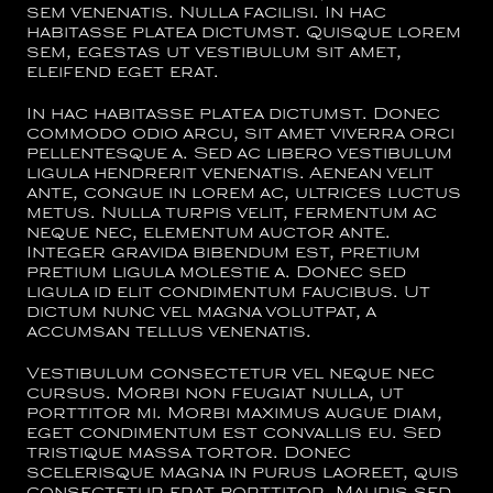
sem venenatis. Nulla facilisi. In hac
habitasse platea dictumst. Quisque lorem
sem, egestas ut vestibulum sit amet,
eleifend eget erat.
In hac habitasse platea dictumst. Donec
commodo odio arcu, sit amet viverra orci
pellentesque a. Sed ac libero vestibulum
ligula hendrerit venenatis. Aenean velit
ante, congue in lorem ac, ultrices luctus
metus. Nulla turpis velit, fermentum ac
neque nec, elementum auctor ante.
Integer gravida bibendum est, pretium
pretium ligula molestie a. Donec sed
ligula id elit condimentum faucibus. Ut
dictum nunc vel magna volutpat, a
accumsan tellus venenatis.
Vestibulum consectetur vel neque nec
cursus. Morbi non feugiat nulla, ut
porttitor mi. Morbi maximus augue diam,
eget condimentum est convallis eu. Sed
tristique massa tortor. Donec
scelerisque magna in purus laoreet, quis