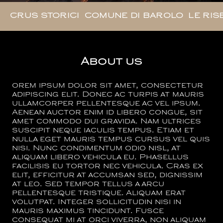
CRUS STORICI
COMUNE DI BAROLO
LE RIS
About us
orem ipsum dolor sit amet, consectetur
adipiscing elit. Donec ac turpis at mauris
ullamcorper pellentesque ac vel ipsum.
Aenean auctor enim id libero congue, sit
amet commodo dui gravida. Nam ultrices
suscipit neque iaculis tempus. Etiam et
nulla eget mauris tempus cursus vel quis
nisi. Nunc condimentum odio nisl, at
aliquam libero vehicula eu. Phasellus
facilisis eu tortor nec vehicula. Cras ex
elit, efficitur at accumsan sed, dignissim
at leo. Sed tempor tellus a arcu
pellentesque tristique. Aliquam erat
volutpat. Integer sollicitudin nisi in
mauris maximus tincidunt. Fusce
consequat mi at orci viverra, non aliquam