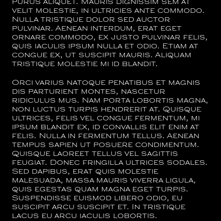
purus aliquet. Mauris dignissim sem at
velit molestie, in ultricies ante commodo.
Nulla tristique dolor sed auctor
pulvinar. Aenean interdum, erat eget
ornare commodo, ex justo pulvinar felis,
quis iaculis ipsum nulla et odio. Etiam at
congue ex, ut suscipit mauris. Aliquam
tristique molestie mi id blandit.
Orci varius natoque penatibus et magnis
dis parturient montes, nascetur
ridiculus mus. Nam porta lobortis magna,
non luctus turpis hendrerit at. Quisque
ultrices, felis vel congue fermentum, mi
ipsum blandit ex, id convallis elit enim at
felis. Nulla in fermentum tellus. Aenean
tempus sapien ut posuere condimentum.
Quisque laoreet tellus vel sagittis
feugiat. Donec fringilla ultrices sodales.
Sed dapibus, erat quis molestie
malesuada, massa mauris viverra ligula,
quis egestas quam magna eget turpis.
Suspendisse euismod libero odio, eu
suscipit arcu suscipit et. In tristique
lacus eu arcu iaculis lobortis.