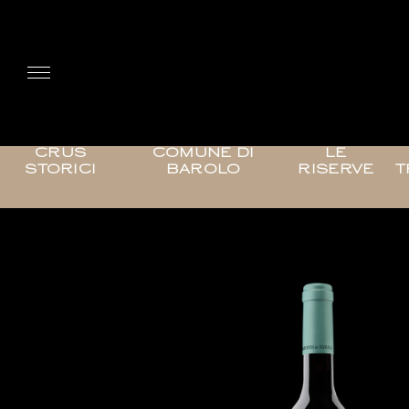
CRUS
COMUNE DI
LE
STORICI
BAROLO
RISERVE
T