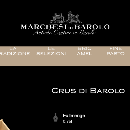
LA
LE
BRIC
FINE
RADIZIONE
SELEZIONI
AMEL
PASTO
Crus di Barolo
Füllmenge
0.75l