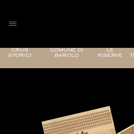
CRUS
COMUNE DI
LE
STORICI
BAROLO
RISERVE
T