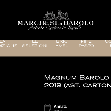
LA
LE
BRIC
FINE
CO
IZIONE
SELEZIONI
AMEL
PASTO
Magnum Barolo
2019 (ast. carton
Annata