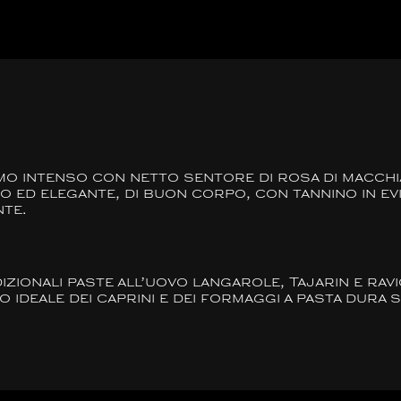
ntenso con netto sentore di rosa di macchia, va
no ed elegante, di buon corpo, con tannino in e
te.
onali paste all’uovo langarole, Tajarin e raviol
 ideale dei caprini e dei formaggi a pasta dura s