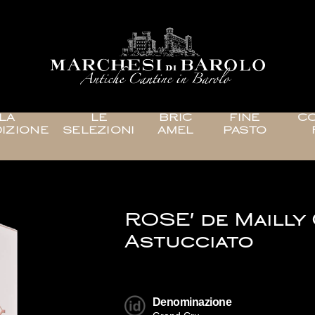
LA
LE
BRIC
FINE
CO
IZIONE
SELEZIONI
AMEL
PASTO
ROSE' de Mailly
Astucciato
Denominazione