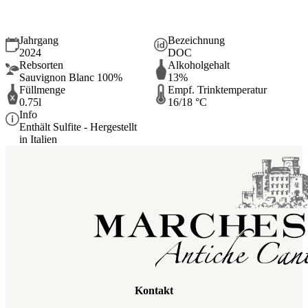
Langhe Doc Sauvignon LA VOLTA 2024
Jahrgang
Bezeichnung
2024
DOC
Rebsorten
Alkoholgehalt
Sauvignon Blanc 100%
13%
Füllmenge
Empf. Trinktemperatur
0.75l
16/18 °C
Info
Enthält Sulfite - Hergestellt
in Italien
Kontakt