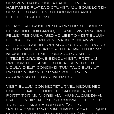
sem venenatis. Nulla facilisi. In hac
habitasse platea dictumst. Quisque lorem
sem, egestas ut vestibulum sit amet,
eleifend eget erat.
In hac habitasse platea dictumst. Donec
commodo odio arcu, sit amet viverra orci
pellentesque a. Sed ac libero vestibulum
ligula hendrerit venenatis. Aenean velit
ante, congue in lorem ac, ultrices luctus
metus. Nulla turpis velit, fermentum ac
neque nec, elementum auctor ante.
Integer gravida bibendum est, pretium
pretium ligula molestie a. Donec sed
ligula id elit condimentum faucibus. Ut
dictum nunc vel magna volutpat, a
accumsan tellus venenatis.
Vestibulum consectetur vel neque nec
cursus. Morbi non feugiat nulla, ut
porttitor mi. Morbi maximus augue diam,
eget condimentum est convallis eu. Sed
tristique massa tortor. Donec
scelerisque magna in purus laoreet, quis