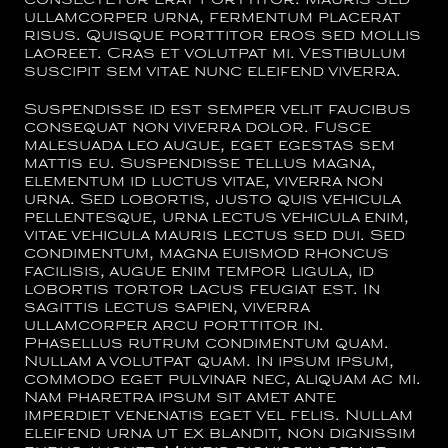
consectetur erat porttitor. Mauris sed
ullamcorper urna, fermentum placerat
risus. Quisque porttitor eros sed mollis
laoreet. Cras et volutpat mi. Vestibulum
suscipit sem vitae nunc eleifend viverra.
Suspendisse id est semper velit faucibus
consequat non viverra dolor. Fusce
malesuada leo augue, eget egestas sem
mattis eu. Suspendisse tellus magna,
elementum id luctus vitae, viverra non
urna. Sed lobortis, justo quis vehicula
pellentesque, urna lectus vehicula enim,
vitae vehicula mauris lectus sed dui. Sed
condimentum, magna euismod rhoncus
facilisis, augue enim tempor ligula, id
lobortis tortor lacus feugiat est. In
sagittis lectus sapien, viverra
ullamcorper arcu porttitor in.
Phasellus rutrum condimentum quam.
Nullam a volutpat quam. In ipsum ipsum,
commodo eget pulvinar nec, aliquam ac mi.
Nam pharetra ipsum sit amet ante
imperdiet venenatis eget vel felis. Nullam
eleifend urna ut ex blandit, non dignissim