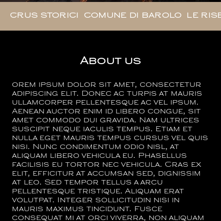
CRUS STORICI
COMUNE DI BAROLO
LE RIS
About us
orem ipsum dolor sit amet, consectetur
adipiscing elit. Donec ac turpis at mauris
ullamcorper pellentesque ac vel ipsum.
Aenean auctor enim id libero congue, sit
amet commodo dui gravida. Nam ultrices
suscipit neque iaculis tempus. Etiam et
nulla eget mauris tempus cursus vel quis
nisi. Nunc condimentum odio nisl, at
aliquam libero vehicula eu. Phasellus
facilisis eu tortor nec vehicula. Cras ex
elit, efficitur at accumsan sed, dignissim
at leo. Sed tempor tellus a arcu
pellentesque tristique. Aliquam erat
volutpat. Integer sollicitudin nisi in
mauris maximus tincidunt. Fusce
consequat mi at orci viverra, non aliquam