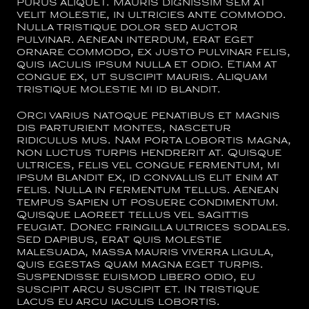
purus aliquet. Mauris dignissim sem at
velit molestie, in ultricies ante commodo.
Nulla tristique dolor sed auctor
pulvinar. Aenean interdum, erat eget
ornare commodo, ex justo pulvinar felis,
quis iaculis ipsum nulla et odio. Etiam at
congue ex, ut suscipit mauris. Aliquam
tristique molestie mi id blandit.
Orci varius natoque penatibus et magnis
dis parturient montes, nascetur
ridiculus mus. Nam porta lobortis magna,
non luctus turpis hendrerit at. Quisque
ultrices, felis vel congue fermentum, mi
ipsum blandit ex, id convallis elit enim at
felis. Nulla in fermentum tellus. Aenean
tempus sapien ut posuere condimentum.
Quisque laoreet tellus vel sagittis
feugiat. Donec fringilla ultrices sodales.
Sed dapibus, erat quis molestie
malesuada, massa mauris viverra ligula,
quis egestas quam magna eget turpis.
Suspendisse euismod libero odio, eu
suscipit arcu suscipit et. In tristique
lacus eu arcu iaculis lobortis.