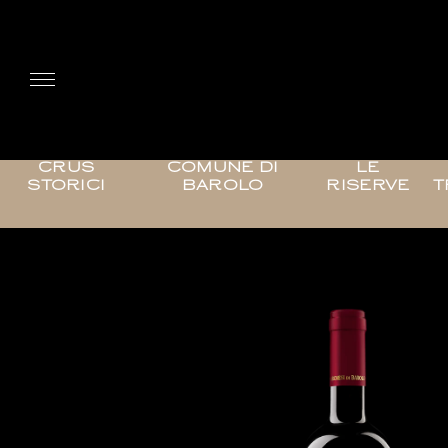
CRUS
COMUNE DI
LE
STORICI
BAROLO
RISERVE
T