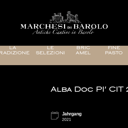
LA
LE
BRIC
FINE
RADIZIONE
SELEZIONI
AMEL
PASTO
Alba Doc PI' CIT 
Jahrgang
2021