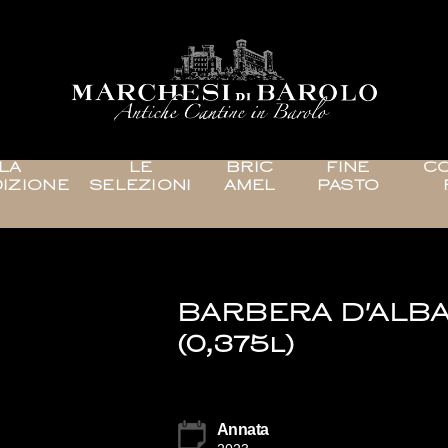
LA
LE
BRIC
FINE
CO
IZIONE
SELEZIONI
AMEL
PASTO
BARBERA D'ALBA
(0,375l)
Annata