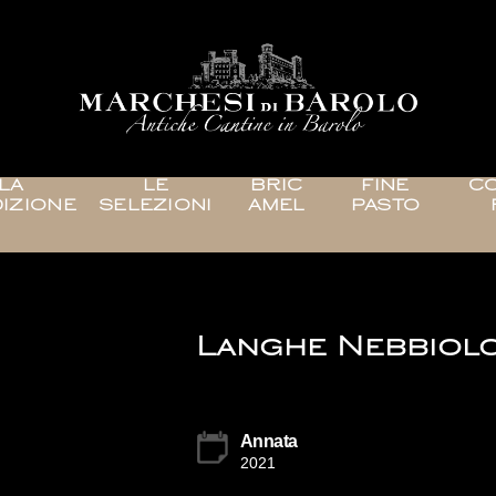
LA
LE
BRIC
FINE
CO
IZIONE
SELEZIONI
AMEL
PASTO
Langhe Nebbiolo
Annata
2021