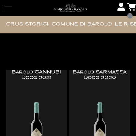
CRUS STORICI
COMUNE DI BAROLO
LE RIS
Crus Storici
Barolo CANNUBI
Barolo SARMASSA
Docg 2021
Docg 2020