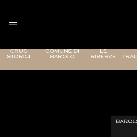
CRUS
COMUNE DI
LE
STORICI
BAROLO
RISERVE
TRAD
BAROLO