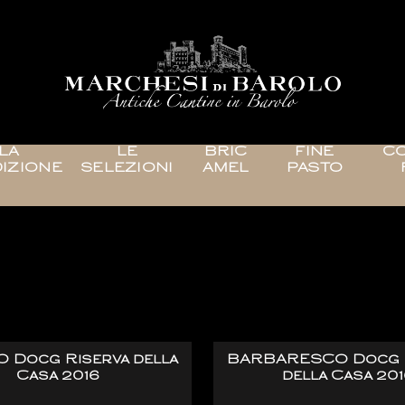
LA
LE
BRIC
FINE
CO
IZIONE
SELEZIONI
AMEL
PASTO
Le Riserve
 Docg Riserva della
BARBARESCO Docg 
Casa 2016
della Casa 201