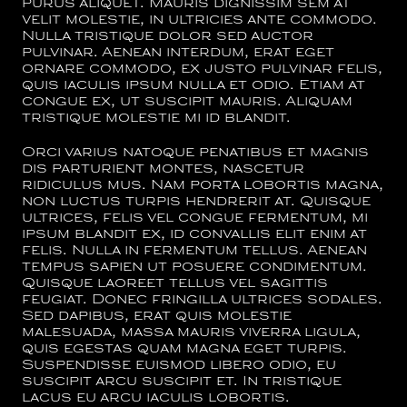
purus aliquet. Mauris dignissim sem at
velit molestie, in ultricies ante commodo.
Nulla tristique dolor sed auctor
pulvinar. Aenean interdum, erat eget
ornare commodo, ex justo pulvinar felis,
quis iaculis ipsum nulla et odio. Etiam at
congue ex, ut suscipit mauris. Aliquam
tristique molestie mi id blandit.
Orci varius natoque penatibus et magnis
dis parturient montes, nascetur
ridiculus mus. Nam porta lobortis magna,
non luctus turpis hendrerit at. Quisque
ultrices, felis vel congue fermentum, mi
ipsum blandit ex, id convallis elit enim at
felis. Nulla in fermentum tellus. Aenean
tempus sapien ut posuere condimentum.
Quisque laoreet tellus vel sagittis
feugiat. Donec fringilla ultrices sodales.
Sed dapibus, erat quis molestie
malesuada, massa mauris viverra ligula,
quis egestas quam magna eget turpis.
Suspendisse euismod libero odio, eu
suscipit arcu suscipit et. In tristique
lacus eu arcu iaculis lobortis.