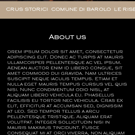
CRUS STORICI
COMUNE DI BAROLO
LE RIS
About us
orem ipsum dolor sit amet, consectetur
adipiscing elit. Donec ac turpis at mauris
ullamcorper pellentesque ac vel ipsum.
Aenean auctor enim id libero congue, sit
amet commodo dui gravida. Nam ultrices
suscipit neque iaculis tempus. Etiam et
nulla eget mauris tempus cursus vel quis
nisi. Nunc condimentum odio nisl, at
aliquam libero vehicula eu. Phasellus
facilisis eu tortor nec vehicula. Cras ex
elit, efficitur at accumsan sed, dignissim
at leo. Sed tempor tellus a arcu
pellentesque tristique. Aliquam erat
volutpat. Integer sollicitudin nisi in
mauris maximus tincidunt. Fusce
consequat mi at orci viverra, non aliquam