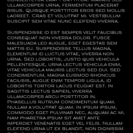
consectetur erat porttitor. Mauris sed
ullamcorper urna, fermentum placerat
risus. Quisque porttitor eros sed mollis
laoreet. Cras et volutpat mi. Vestibulum
suscipit sem vitae nunc eleifend viverra.
Suspendisse id est semper velit faucibus
consequat non viverra dolor. Fusce
malesuada leo augue, eget egestas sem
mattis eu. Suspendisse tellus magna,
elementum id luctus vitae, viverra non
urna. Sed lobortis, justo quis vehicula
pellentesque, urna lectus vehicula enim,
vitae vehicula mauris lectus sed dui. Sed
condimentum, magna euismod rhoncus
facilisis, augue enim tempor ligula, id
lobortis tortor lacus feugiat est. In
sagittis lectus sapien, viverra
ullamcorper arcu porttitor in.
Phasellus rutrum condimentum quam.
Nullam a volutpat quam. In ipsum ipsum,
commodo eget pulvinar nec, aliquam ac mi.
Nam pharetra ipsum sit amet ante
imperdiet venenatis eget vel felis. Nullam
eleifend urna ut ex blandit, non dignissim