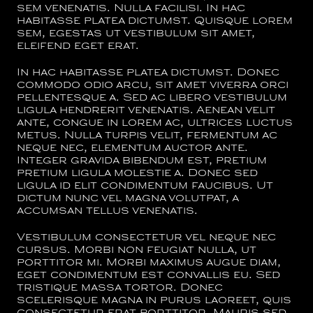
sem venenatis. Nulla facilisi. In hac
habitasse platea dictumst. Quisque lorem
sem, egestas ut vestibulum sit amet,
eleifend eget erat.
In hac habitasse platea dictumst. Donec
commodo odio arcu, sit amet viverra orci
pellentesque a. Sed ac libero vestibulum
ligula hendrerit venenatis. Aenean velit
ante, congue in lorem ac, ultrices luctus
metus. Nulla turpis velit, fermentum ac
neque nec, elementum auctor ante.
Integer gravida bibendum est, pretium
pretium ligula molestie a. Donec sed
ligula id elit condimentum faucibus. Ut
dictum nunc vel magna volutpat, a
accumsan tellus venenatis.
Vestibulum consectetur vel neque nec
cursus. Morbi non feugiat nulla, ut
porttitor mi. Morbi maximus augue diam,
eget condimentum est convallis eu. Sed
tristique massa tortor. Donec
scelerisque magna in purus laoreet, quis