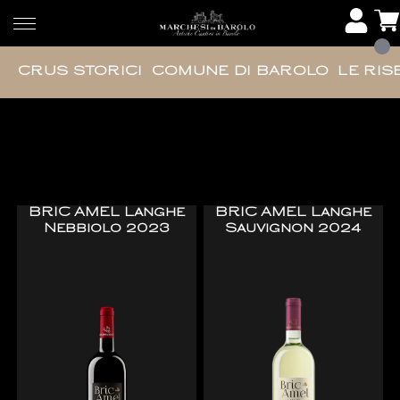
CRUS STORICI
COMUNE DI BAROLO
LE RIS
Bric Amel
BRIC AMEL Langhe
BRIC AMEL Langhe
Nebbiolo 2023
Sauvignon 2024