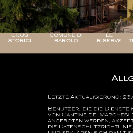
CRUS
COMUNE DI
LE
STORICI
BAROLO
RISERVE
T
All
Letzte Aktualisierung: 26
Benutzer, die die Dienst
von
Cantine dei Marchesi d
angeboten werden, akzept
die Datenschutzrichtlinie