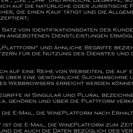
r“, „Sie“, „Ihr“
und ähnliche Begriffe, so
sich auf die natürliche oder juristische
her, die einen Kauf tätigt und die Allgem
zeptiert;
 Satz von Identifikationsdaten des Kund
in angebotenen Dienstleistungen ermögl
„Plattform“
und ähnliche Begriffe bezieh
utzern für die Nutzung des Dienstes und
ch auf eine Reihe von Webseiten, die auf
er über eine gewöhnliche Suchmaschine
nes Webbrowsers erreicht werden könne
griffe im Singular und Plural bezeichne
.a.
gehören und über die Plattform verk
 die E-Mail, die WinePlatform nach Erhal
“
ist die E-Mail, die WinePlatform zum Ze
nd die auch die Daten bezüglich des Ver