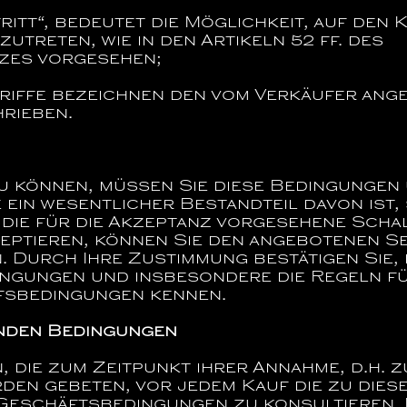
itt“,
bedeutet die Möglichkeit, auf den 
utreten, wie in den Artikeln 52 ff. des
zes vorgesehen;
iffe bezeichnen den vom Verkäufer angeb
rieben.
u können, müssen Sie diese Bedingungen 
e ein wesentlicher Bestandteil davon ist,
f die für die Akzeptanz vorgesehene Scha
zeptieren, können Sie den angebotenen S
. Durch Ihre Zustimmung bestätigen Sie, 
ngungen und insbesondere die Regeln fü
fsbedingungen kennen.
nden Bedingungen
, die zum Zeitpunkt ihrer Annahme, d.h. z
rden gebeten, vor jedem Kauf die zu dies
Geschäftsbedingungen zu konsultieren. 