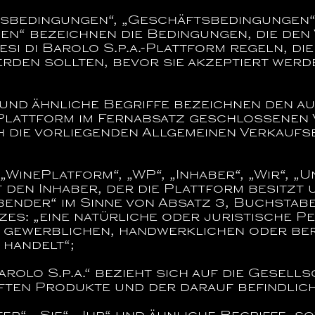
sbedingungen“, „Geschäftsbedingungen“,
gen“
bezeichnen die Bedingungen, die de
si di Barolo S.p.a.
-Plattform regeln, di
erden sollten, bevor sie akzeptiert wer
und ähnliche Begriffe bezeichnen den a
Plattform im Fernabsatz geschlossenen 
 die vorliegenden Allgemeinen Verkauf
„WinePlatform“, „WP“, „Inhaber“, „Wir“, „
f den Inhaber, der die Plattform besitzt 
ender“ im Sinne von Absatz 3, Buchstabe
s: „eine natürliche oder juristische Pe
 gewerblichen, handwerklichen oder beru
 handelt“;
arolo S.p.a.
“
bezieht sich auf die Gesellsc
ften Produkte und der darauf befindlich