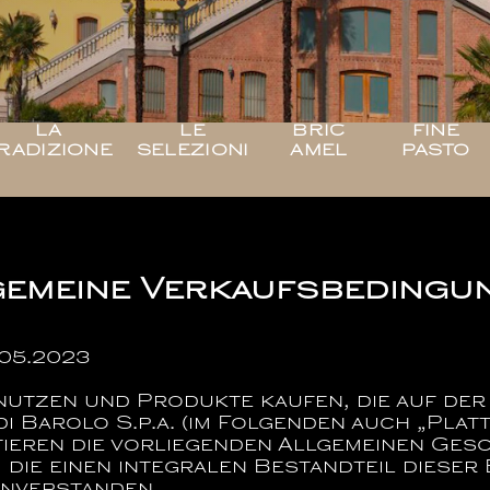
LA
LE
BRIC
FINE
RADIZIONE
SELEZIONI
AMEL
PASTO
gemeine Verkaufsbedingu
.05.2023
e nutzen und Produkte kaufen, die auf d
i Barolo S.p.a.
(im Folgenden auch „Platt
ieren die vorliegenden Allgemeinen Ges
, die einen integralen Bestandteil dieser