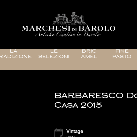
LA
LE
BRIC
FINE
RADIZIONE
SELEZIONI
AMEL
PASTO
BARBARESCO Doc
Casa 2015
Vintage