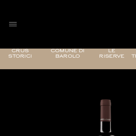
CRUS
COMUNE DI
LE
STORICI
BAROLO
RISERVE
T