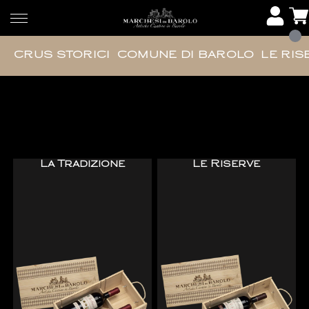
CRUS STORICI
COMUNE DI BAROLO
LE RIS
Confezioni regalo
La Tradizione
Le Riserve