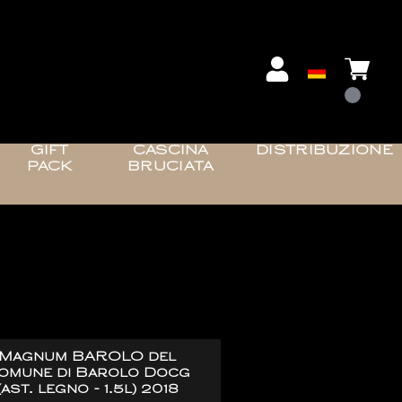
GIFT
CASCINA
DISTRIBUZIONE
PACK
BRUCIATA
Magnum BAROLO del
omune di Barolo Docg
(ast. legno - 1.5l) 2018