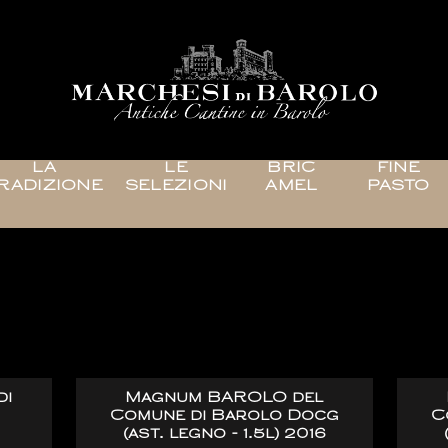
LA
LE
BRIC
FINE
RADIZIONE
SELEZIONI
AMEL
PASTO
Comune di Barolo
di
Magnum BAROLO del
Comune di Barolo Docg
C
(ast. legno - 1.5l) 2016