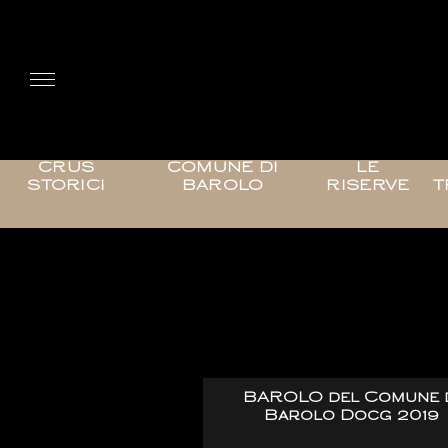
CRUS
COMUNE DI
LE
STORICI
BAROLO
RISERVE
T
BAROLO del Comune 
Barolo Docg 2019