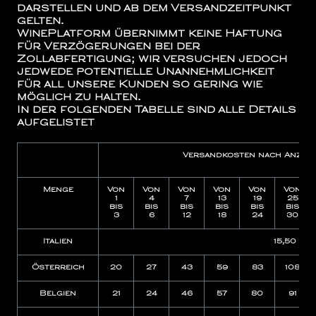
darstellen und ab dem Versandzeitpunkt
gelten.
WinePlatform übernimmt keine Haftung
für Verzögerungen bei der
Zollabfertigung; wir versuchen jedoch
jedwede potentielle Unannehmlichkeit
für all unsere Kunden so gering wie
möglich zu halten.
In der folgenden Tabelle sind alle Details
aufgelistet
Versandkosten nach Anzah
Menge
Von
Von
Von
Von
Von
Von
1
4
7
13
19
25
bis
bis
bis
bis
bis
bis
3
6
12
18
24
30
Italien
15,50
Österreich
20
27
43
59
83
108
Belgien
21
24
46
57
80
91