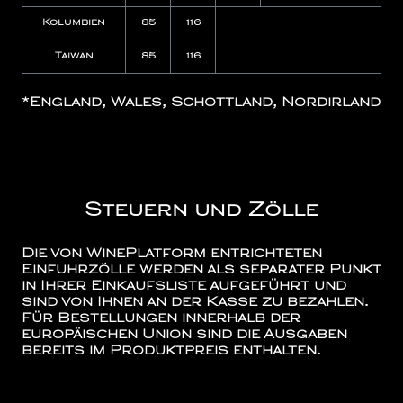
Kolumbien
85
116
Nicht 
Taiwan
85
116
Nicht 
*England, Wales, Schottland, Nordirland
Steuern und Zölle
Die von WinePlatform entrichteten
Einfuhrzölle werden als separater Punkt
in Ihrer Einkaufsliste aufgeführt und
sind von Ihnen an der Kasse zu bezahlen.
Für Bestellungen innerhalb der
europäischen Union sind die Ausgaben
bereits im Produktpreis enthalten.