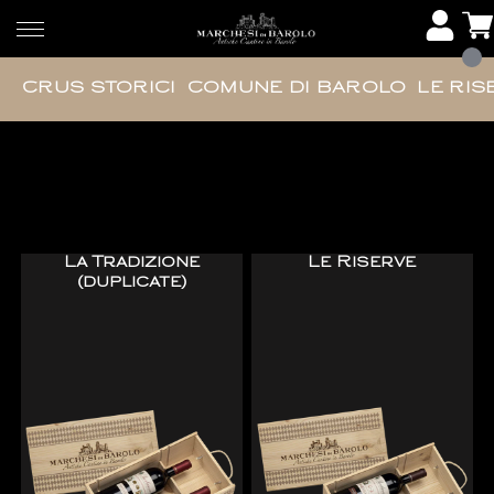
CRUS STORICI
COMUNE DI BAROLO
LE RIS
Gift Pack
La Tradizione
Le Riserve
(duplicate)