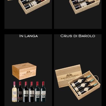
In Langa
Crus di Barolo