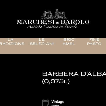
LA
LE
BRIC
FINE
RADIZIONE
SELEZIONI
AMEL
PASTO
BARBERA D'ALBA
(0,375l)
Vintage