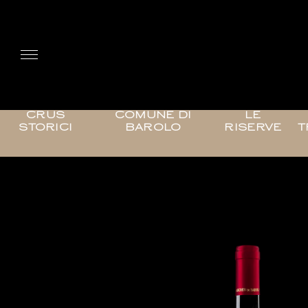
CRUS
COMUNE DI
LE
STORICI
BAROLO
RISERVE
T