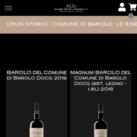
CRUS STORICI
COMUNE DI BAROLO
LE RIS
Comune di Barolo
BAROLO del Comune
Magnum BAROLO del
di Barolo Docg 2019
Comune di Barolo
Docg (ast. legno -
1.5l) 2016