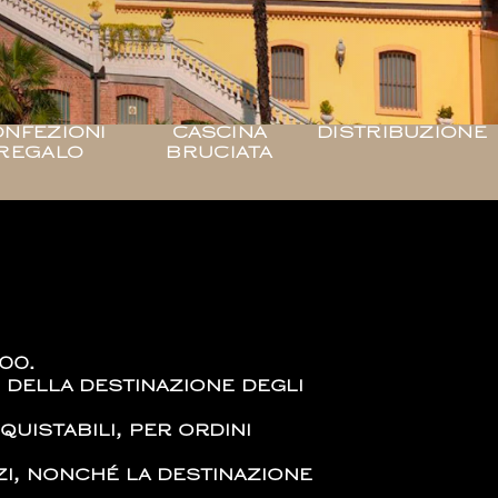
NFEZIONI
CASCINA
DISTRIBUZIONE
REGALO
BRUCIATA
00.
e della destinazione degli
uistabili, per ordini
azi, nonché la destinazione