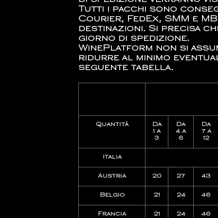
di spedizione verranno vis
Tutti i pacchi sono conseg
Courier, FedEx, SMM e MBE
destinazioni. Si precisa c
giorno di spedizione.
WinePlatform non si assum
ridurre al minimo eventuali
seguente tabella.
Quantità
Da
Da
Da
1 a
4 a
7 a
3
6
12
Italia
Austria
20
27
43
Belgio
21
24
46
Francia
21
24
46