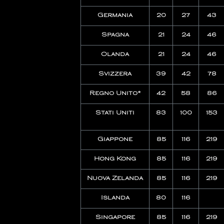
Germania
20
27
43
Spagna
21
24
46
Olanda
21
24
46
Svizzera
39
42
78
Regno Unito*
42
58
86
Stati Uniti
83
100
153
Giappone
85
116
219
Hong Kong
85
116
219
Nuova Zelanda
85
116
219
Islanda
80
116
Singapore
85
116
219