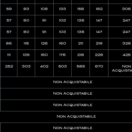
59
83
108
133
158
182
306
57
80
91
103
138
147
247
57
80
91
103
138
147
247
86
118
126
160
211
219
328
111
135
160
176
218
226
425
252
303
402
503
585
670
Non
Acquista
Non Acquistabile
Non Acquistabile
Non Acquistabile
Non Acquistabile
Non Acquistabile