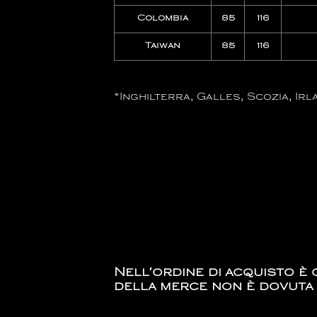
Colombia
85
116
Taiwan
85
116
*Inghilterra, Galles, Scozia, Ir
Nell′ordine di acquisto è g
della merce non è dovuta