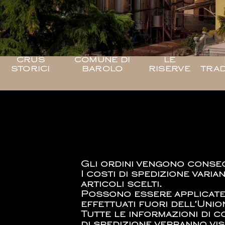
CRUS
COMUNE DI
LE
STORICI
BAROLO
RISERVE
TRAD
Gli ordini vengono consegn
I costi di spedizione vari
articoli scelti.
Possono essere applicate r
effettuati fuori dell′Uni
Tutte le informazioni di c