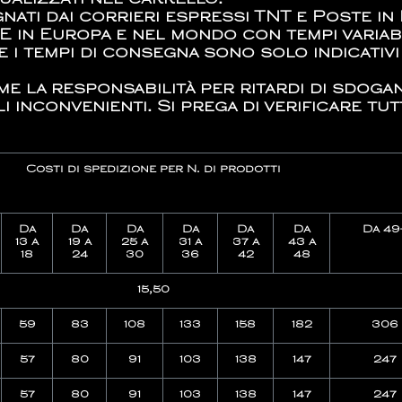
ualizzati nel carrello.
nati dai corrieri espressi TNT e Poste in
 in Europa e nel mondo con tempi variabi
he i tempi di consegna sono solo indicativ
e la responsabilità per ritardi di sdogan
 inconvenienti. Si prega di verificare tutt
Costi di spedizione per N. di prodotti
Da
Da
Da
Da
Da
Da
Da 49
13 a
19 a
25 a
31 a
37 a
43 a
18
24
30
36
42
48
15,50
59
83
108
133
158
182
306
57
80
91
103
138
147
247
57
80
91
103
138
147
247