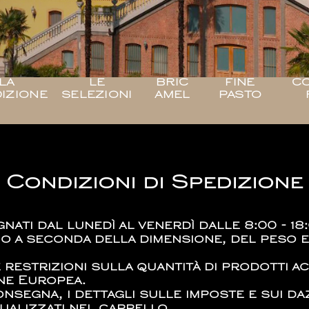
LA
LE
BRIC
FINE
CO
IZIONE
SELEZIONI
AMEL
PASTO
Condizioni di Spedizione
ati dal lunedì al venerdì dalle 8:00 - 18:
ano a seconda della dimensione, del peso 
estrizioni sulla quantità di prodotti acq
one Europea.
onsegna, i dettagli sulle imposte e sui d