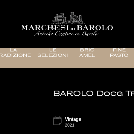
LA
LE
BRIC
FINE
RADIZIONE
SELEZIONI
AMEL
PASTO
BAROLO Docg Tr
Vintage
2021