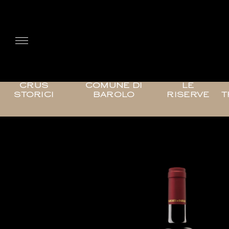
CRUS
COMUNE DI
LE
STORICI
BAROLO
RISERVE
T