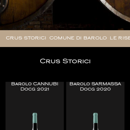
CRUS STORICI
COMUNE DI BAROLO
LE RIS
Crus Storici
Barolo CANNUBI
Barolo SARMASSA
Docg 2021
Docg 2020