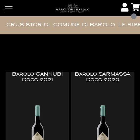
CRUS STORICI
COMUNE DI BAROLO
LE RIS
Crus Storici
Barolo CANNUBI
Barolo SARMASSA
Docg 2021
Docg 2020